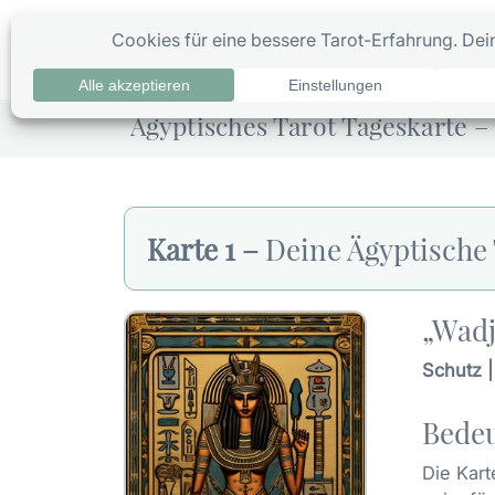
Zum
Inhalt
0
Ta
springen
Ägyptisches Tarot Tageskarte – 
Karte 1 –
Deine Ägyptische 
„Wadj
Schutz |
Bedeu
Die Kart