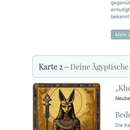
gegenübe
ermutigt
bekannt
Mehr 
Karte 2 –
Deine Ägyptische
„Khe
Neubeg
Bede
Die Ka