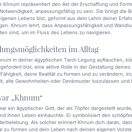
te Khnum repräsentiert den Akt der Erschaffung und For
Notwendigkeit, anpassungsfähig zu sein. Sie bringt die B
eigenen Lebens bist, geformt aus dem Lehm deiner Erfah
gen. Khnum lehrt, dass Anpassungsfähigkeit und Wandlun
ten sind, um im Fluss des Lebens zu navigieren.
ungsmöglichkeiten im Alltag
hnum in deiner ägyptischen Tarot-Legung auftauchen, kön
gefordert bist, eine aktive Rolle in der Gestaltung de
 Fähigkeit, deine Realität zu formen und zu verändern, i
eit, alte Gewohnheiten oder Denkmuster loszulassen und
war „Khnum“
r ein ägyptischer Gott, der als Töpfer dargestellt wur
nd ihnen Leben einhauchte. Er symbolisiert den schöpfe
erbelebung. Als solcher erinnert Khnum dich daran, dass
al zu formen und dein Leben nach deinen eigenen Vorstel