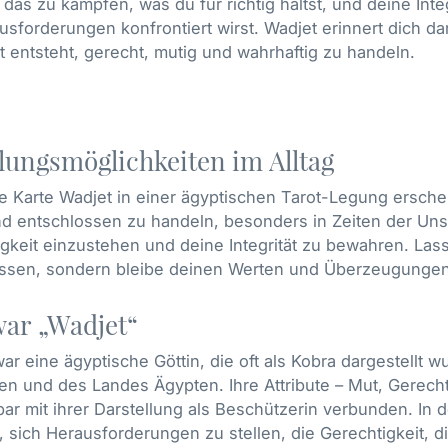
r das zu kämpfen, was du für richtig hältst, und deine In
usforderungen konfrontiert wirst. Wadjet erinnert dich d
t entsteht, gerecht, mutig und wahrhaftig zu handeln.
ungsmöglichkeiten im Alltag
 Karte Wadjet in einer ägyptischen Tarot-Legung erschein
d entschlossen zu handeln, besonders in Zeiten der Unsic
gkeit einzustehen und deine Integrität zu bewahren. La
ussen, sondern bleibe deinen Werten und Überzeugungen
ar „Wadjet“
ar eine ägyptische Göttin, die oft als Kobra dargestellt w
n und des Landes Ägypten. Ihre Attribute – Mut, Gerecht
ar mit ihrer Darstellung als Beschützerin verbunden. In 
 sich Herausforderungen zu stellen, die Gerechtigkeit, 