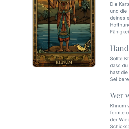
Die Kar
und die 
deines 
Hoffnun
Fähigkei
Handl
Sollte K
dass du 
hast die
Sei ber
Wer 
Khnum wa
formte u
der Wied
Schicks