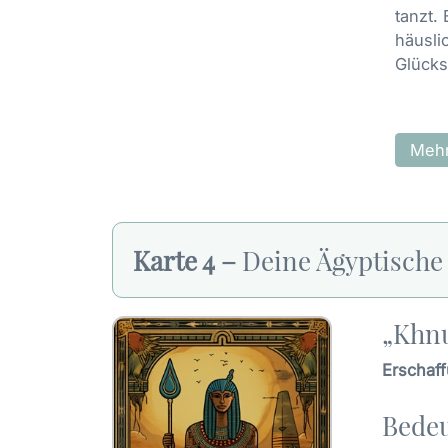
tanzt.
häusli
Glücks
Mehr
Karte 4 –
Deine Ägyptische
„Khnu
Erschaf
Bedeu