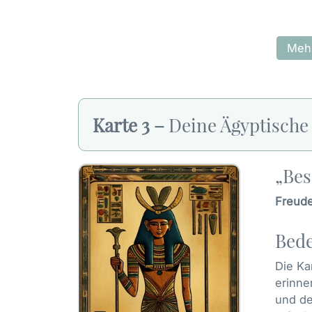
Mehr
Karte 3 –
Deine Ägyptische
„Bes
Freude
Bede
Die Ka
erinne
und de