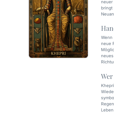
neuer 
bringt
Neuanf
Hand
Wenn d
neue P
Möglic
neues 
Richtu
Wer
Khepri
Wiede
symbol
Regene
Leben 