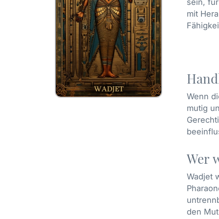
sein, fü
mit Hera
Fähigkei
Handl
Wenn die
mutig un
Gerechti
beeinfl
Wer w
Wadjet w
Pharaone
untrennb
den Mut,