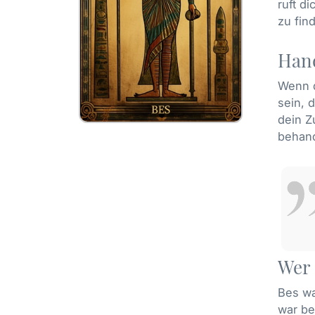
ruft d
zu fin
Hand
Wenn d
sein, 
dein Z
behand
Wer 
Bes wa
war be